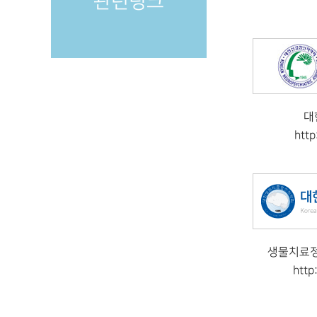
관련링크
대
http
생물치료정
http