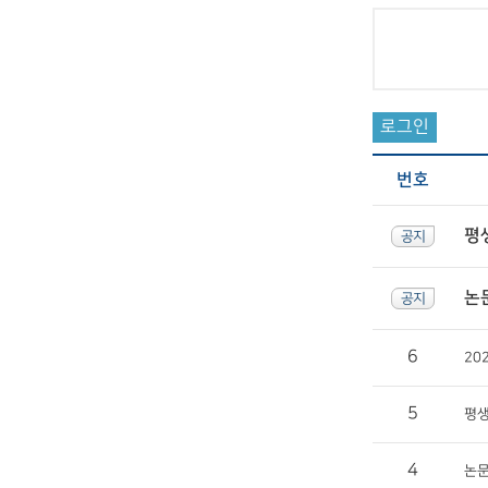
로그인
번호
평
공지
논
공지
6
20
5
평
4
논문